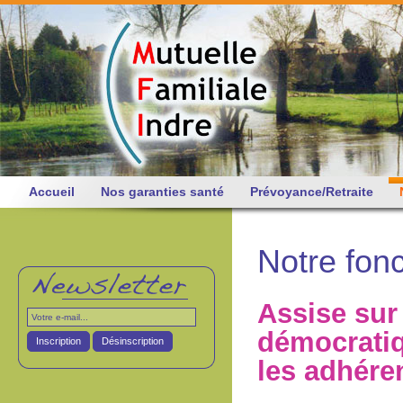
Accueil
Nos garanties santé
Prévoyance/Retraite
Notre fon
Assise sur
démocratiq
Inscription
Désinscription
les adhéren