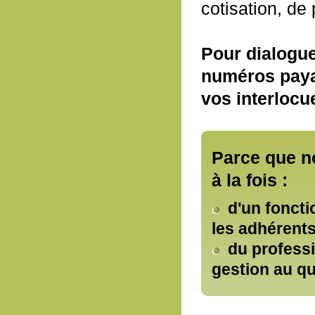
cotisation, de 
Pour dialogue
numéros paya
vos interlocu
Parce que n
à la fois :
d'un fonct
les adhérents
du professi
gestion au qu